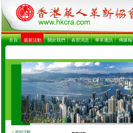
首頁
最新活動
關於我們
各部消息
華革通訊
傳媒報
【關注
班組活動