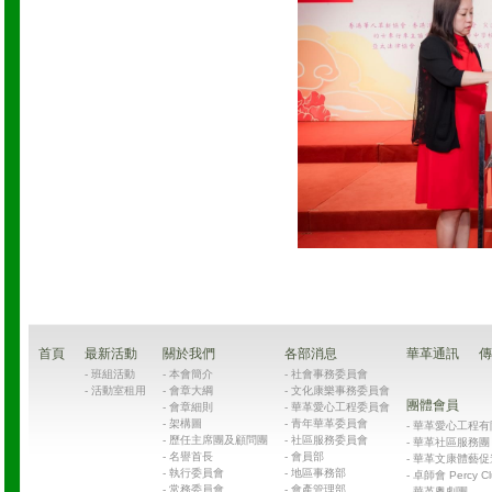
首頁
最新活動
關於我們
各部消息
華革通訊
傳
-
班組活動
-
本會簡介
-
社會事務委員會
-
活動室租用
-
會章大綱
-
文化康樂事務委員會
團體會員
-
會章細則
-
華革愛心工程委員會
-
架構圖
-
青年華革委員會
-
華革愛心工程有限公司
-
歷任主席團及顧問團
-
社區服務委員會
-
華革社區服務團 Chin
-
名譽首長
-
會員部
-
華革文康體藝促
-
執行委員會
-
地區事務部
-
卓師會 Percy Cl
-
常務委員會
-
會產管理部
-
華革粵劇團