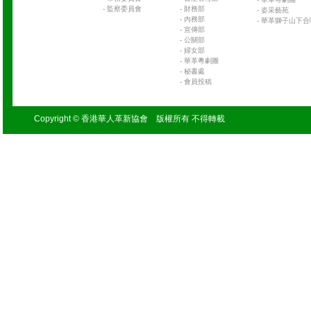
-
監察委員會
-
財務部
-
姿采藝苑
-
內務部
-
華革獅子山下合
-
宣傳部
-
公關部
-
婦女部
-
華革粵劇團
-
秘書處
-
會員投稿
Copyright © 香港華人革新協會 版權所有 不得轉載