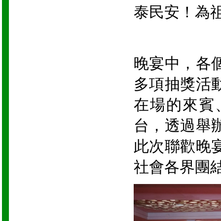
泰民安！為
晚宴中，各
多項抽獎活
在場的來賓
台，透過舉
此次聯歡晚
社會各界團