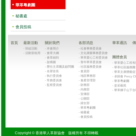
華革粵劇團
秘書處
會員投稿
首頁
最新活動
關於我們
各部消息
華革通訊
傳
-
班組活動
-
本會簡介
-
社會事務委員會
-
活動室租用
-
會章大綱
-
文化康樂事務委員會
團體會員
-
會章細則
-
華革愛心工程委員會
-
架構圖
-
青年華革委員會
-
華革愛心工程有限公司
-
歷任主席團及顧問團
-
社區服務委員會
-
華革社區服務團 Chin
-
名譽首長
-
會員部
-
華革文康體藝促
-
執行委員會
-
地區事務部
-
卓師會 Percy Cl
-
常務委員會
-
會產管理部
-
華革粵劇團
-
監察委員會
-
財務部
-
姿采藝苑
-
內務部
-
華革獅子山下合
-
宣傳部
-
公關部
-
婦女部
-
華革粵劇團
-
秘書處
-
會員投稿
Copyright © 香港華人革新協會 版權所有 不得轉載