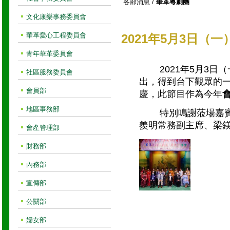
各部消息
/
華革粵劇團
文化康樂事務委員會
華革愛心工程委員會
2021年5月3日
青年華革委員會
2021年5月3日
社區服務委員會
出，得到台下觀眾的一
會員部
慶，此節目作為今年
地區事務部
特別鳴謝蒞場嘉賓：郭
羨明常務副主席、梁
會產管理部
財務部
內務部
宣傳部
公關部
婦女部