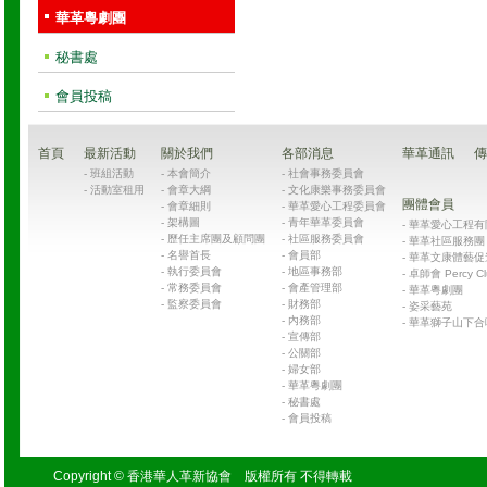
華革粵劇團
秘書處
會員投稿
首頁
最新活動
關於我們
各部消息
華革通訊
傳
-
班組活動
-
本會簡介
-
社會事務委員會
-
活動室租用
-
會章大綱
-
文化康樂事務委員會
團體會員
-
會章細則
-
華革愛心工程委員會
-
架構圖
-
青年華革委員會
-
華革愛心工程有限公司
-
歷任主席團及顧問團
-
社區服務委員會
-
華革社區服務團 Chin
-
名譽首長
-
會員部
-
華革文康體藝促
-
執行委員會
-
地區事務部
-
卓師會 Percy Cl
-
常務委員會
-
會產管理部
-
華革粵劇團
-
監察委員會
-
財務部
-
姿采藝苑
-
內務部
-
華革獅子山下合
-
宣傳部
-
公關部
-
婦女部
-
華革粵劇團
-
秘書處
-
會員投稿
Copyright © 香港華人革新協會 版權所有 不得轉載