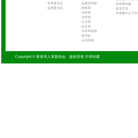
-
常务委员会
-
会產管理部
-
华革粤剧团
-
监察委员会
-
财务部
-
姿采艺苑
-
内务部
-
华革狮子山下合
-
宣传部
-
公关部
-
妇女部
-
华革粤剧团
-
秘书处
-
会员投稿
Copyright © 香港华人革新协会 版权所有 不得转载