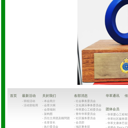
首页
最新活动
关於我们
各部消息
华革通讯
传
-
班组活动
-
本会简介
-
社会事务委员会
-
活动室租用
-
会章大纲
-
文化康乐事务委员会
团体会员
-
会章细则
-
华革爱心工程委员会
-
架构图
-
青年华革委员会
-
华革爱心工程有限公司
-
历任主席团及顾問团
-
社区服务委员会
-
华革社区服务团 Chin
-
名誉首长
-
会员部
-
华革文康体艺促
-
执行委员会
-
地区事务部
-
卓师会 Percy Cl