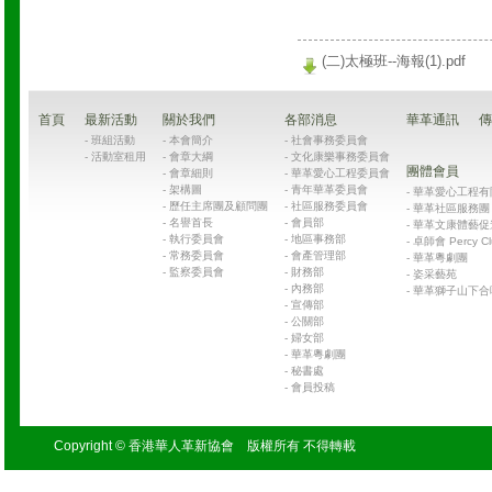
(二)太極班--海報(1).pdf
首頁
最新活動
關於我們
各部消息
華革通訊
傳
-
班組活動
-
本會簡介
-
社會事務委員會
-
活動室租用
-
會章大綱
-
文化康樂事務委員會
團體會員
-
會章細則
-
華革愛心工程委員會
-
架構圖
-
青年華革委員會
-
華革愛心工程有限公司
-
歷任主席團及顧問團
-
社區服務委員會
-
華革社區服務團 Chin
-
名譽首長
-
會員部
-
華革文康體藝促
-
執行委員會
-
地區事務部
-
卓師會 Percy Cl
-
常務委員會
-
會產管理部
-
華革粵劇團
-
監察委員會
-
財務部
-
姿采藝苑
-
內務部
-
華革獅子山下合
-
宣傳部
-
公關部
-
婦女部
-
華革粵劇團
-
秘書處
-
會員投稿
Copyright © 香港華人革新協會 版權所有 不得轉載