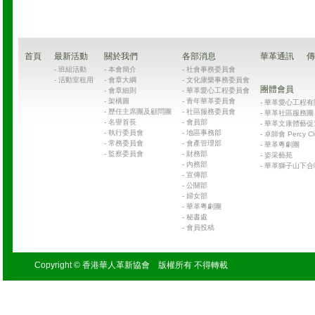
首頁
最新活動
關於我們
各部消息
華革通訊
傳
-
班組活動
-
本會簡介
-
社會事務委員會
-
活動室租用
-
會章大綱
-
文化康樂事務委員會
團體會員
-
會章細則
-
華革愛心工程委員會
-
架構圖
-
青年華革委員會
-
華革愛心工程有限公司
-
歷任主席團及顧問團
-
社區服務委員會
-
華革社區服務團 Chin
-
名譽首長
-
會員部
-
華革文康體藝促
-
執行委員會
-
地區事務部
-
卓師會 Percy Cl
-
常務委員會
-
會產管理部
-
華革粵劇團
-
監察委員會
-
財務部
-
姿采藝苑
-
內務部
-
華革獅子山下合
-
宣傳部
-
公關部
-
婦女部
-
華革粵劇團
-
秘書處
-
會員投稿
Copyright © 香港華人革新協會 版權所有 不得轉載