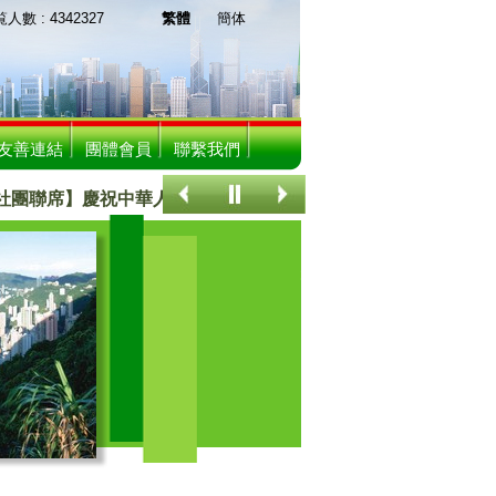
 : 4342327
繁體
簡体
友善連結
團體會員
聯繫我們
聯席】慶祝中華人民共和國成立75周年聯歡晚宴
關注香港