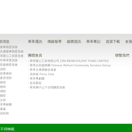
部消息
華革通訊
傳媒報導
媒體資訊
華革事記
資源下載
友
會事務委員會
化康樂事務委員會
團體會員
聯繫我們
革愛心工程委員會
年華革委員會
-
華革愛心工程有限公司 CRA BENEVOLENT FUND LIMITED
區服務委員會
-
華革社區服務團 Chinese Reform Community Services Group
員部
-
華革文康體藝促進會
區事務部
-
卓師會 Percy Club
產管理部
-
華革粵劇團
務部
-
姿采藝苑
務部
-
華革獅子山下合唱團委員會
傳部
關部
女部
革粵劇團
書處
員投稿
有 不得轉載