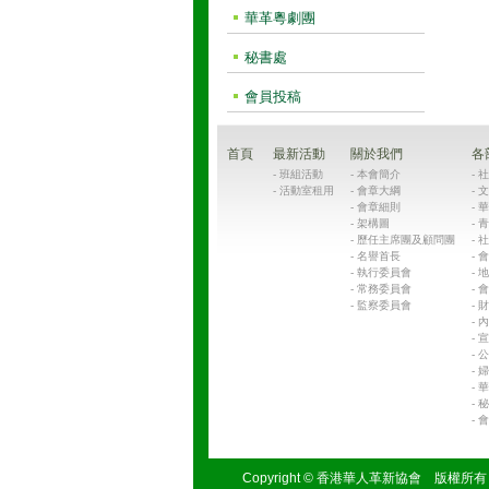
華革粵劇團
秘書處
會員投稿
首頁
最新活動
關於我們
各
-
班組活動
-
本會簡介
-
社
-
活動室租用
-
會章大綱
-
文
-
會章細則
-
華
-
架構圖
-
青
-
歷任主席團及顧問團
-
社
-
名譽首長
-
會
-
執行委員會
-
地
-
常務委員會
-
會
-
監察委員會
-
財
-
內
-
宣
-
公
-
婦
-
華
-
秘
-
會
Copyright © 香港華人革新協會 版權所