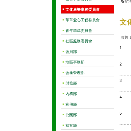
各部
文化康樂事務委員會
華革愛心工程委員會
文
青年華革委員會
頁數 1 
社區服務委員會
1
會員部
地區事務部
2
會產管理部
3
財務部
內務部
4
宣傳部
5
公關部
婦女部