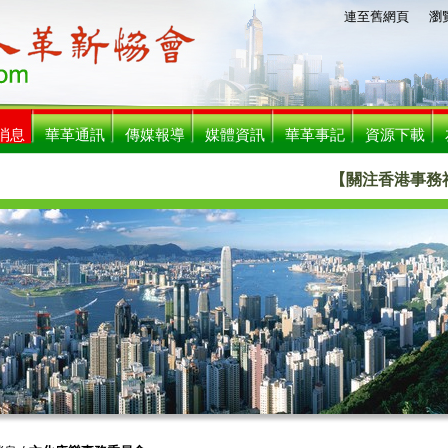
連至舊網頁
瀏覧人數
消息
華革通訊
傳媒報導
媒體資訊
華革事記
資源下載
【關注香港事務社團