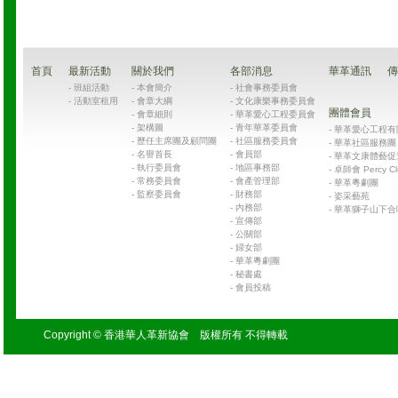
首頁
最新活動
關於我們
各部消息
華革通訊
傳
-
班組活動
-
本會簡介
-
社會事務委員會
-
活動室租用
-
會章大綱
-
文化康樂事務委員會
團體會員
-
會章細則
-
華革愛心工程委員會
-
架構圖
-
青年華革委員會
-
華革愛心工程有限公司
-
歷任主席團及顧問團
-
社區服務委員會
-
華革社區服務團 Chin
-
名譽首長
-
會員部
-
華革文康體藝促
-
執行委員會
-
地區事務部
-
卓師會 Percy Cl
-
常務委員會
-
會產管理部
-
華革粵劇團
-
監察委員會
-
財務部
-
姿采藝苑
-
內務部
-
華革獅子山下合
-
宣傳部
-
公關部
-
婦女部
-
華革粵劇團
-
秘書處
-
會員投稿
Copyright © 香港華人革新協會 版權所有 不得轉載