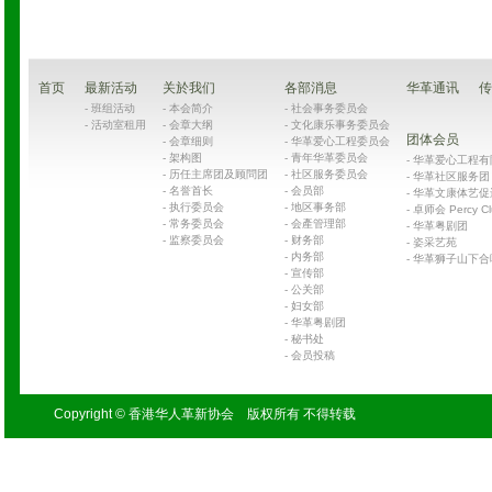
首页
最新活动
关於我们
各部消息
华革通讯
传
-
班组活动
-
本会简介
-
社会事务委员会
-
活动室租用
-
会章大纲
-
文化康乐事务委员会
团体会员
-
会章细则
-
华革爱心工程委员会
-
架构图
-
青年华革委员会
-
华革爱心工程有限公司
-
历任主席团及顾問团
-
社区服务委员会
-
华革社区服务团 Chin
-
名誉首长
-
会员部
-
华革文康体艺促
-
执行委员会
-
地区事务部
-
卓师会 Percy Cl
-
常务委员会
-
会產管理部
-
华革粤剧团
-
监察委员会
-
财务部
-
姿采艺苑
-
内务部
-
华革狮子山下合
-
宣传部
-
公关部
-
妇女部
-
华革粤剧团
-
秘书处
-
会员投稿
Copyright © 香港华人革新协会 版权所有 不得转载