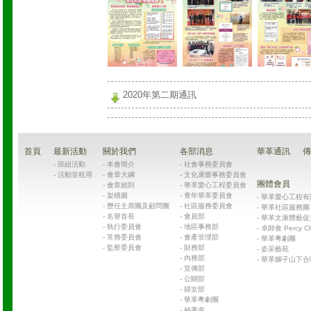
2020年第二期通訊
首頁
最新活動
關於我們
各部消息
華革通訊
傳
-
班組活動
-
本會簡介
-
社會事務委員會
-
活動室租用
-
會章大綱
-
文化康樂事務委員會
團體會員
-
會章細則
-
華革愛心工程委員會
-
架構圖
-
青年華革委員會
-
華革愛心工程有限公司
-
歷任主席團及顧問團
-
社區服務委員會
-
華革社區服務團 Chin
-
名譽首長
-
會員部
-
華革文康體藝促
-
執行委員會
-
地區事務部
-
卓師會 Percy Cl
-
常務委員會
-
會產管理部
-
華革粵劇團
-
監察委員會
-
財務部
-
姿采藝苑
-
內務部
-
華革獅子山下合
-
宣傳部
-
公關部
-
婦女部
-
華革粵劇團
-
秘書處