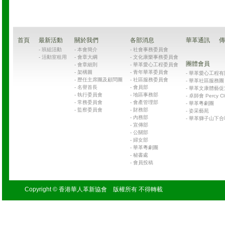
首頁
最新活動
關於我們
各部消息
華革通訊
傳
-
班組活動
-
本會簡介
-
社會事務委員會
-
活動室租用
-
會章大綱
-
文化康樂事務委員會
團體會員
-
會章細則
-
華革愛心工程委員會
-
架構圖
-
青年華革委員會
-
華革愛心工程有限公司
-
歷任主席團及顧問團
-
社區服務委員會
-
華革社區服務團 Chin
-
名譽首長
-
會員部
-
華革文康體藝促
-
執行委員會
-
地區事務部
-
卓師會 Percy Cl
-
常務委員會
-
會產管理部
-
華革粵劇團
-
監察委員會
-
財務部
-
姿采藝苑
-
內務部
-
華革獅子山下合
-
宣傳部
-
公關部
-
婦女部
-
華革粵劇團
-
秘書處
-
會員投稿
Copyright © 香港華人革新協會 版權所有 不得轉載