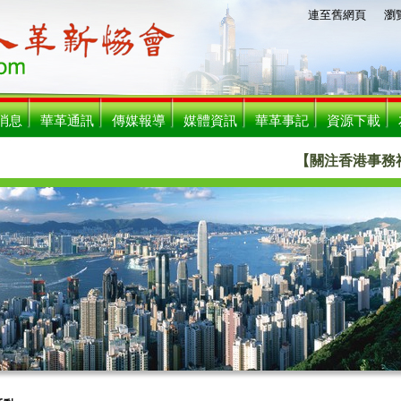
連至舊網頁
瀏覧人數
消息
華革通訊
傳媒報導
媒體資訊
華革事記
資源下載
【關注香港事務社團