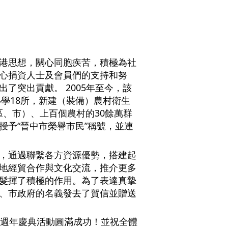
港思想，關心同胞疾苦，積極為社
心捐資人士及會員們的支持和努
了突出貢獻。 2005年至今，該
小學18所，新建（裝備）農村衛生
（區、市）、上百個農村的30餘萬群
授予“晉中市榮譽市民”稱號，並連
，通過聯繫各方資源優勢，搭建起
地經貿合作與文化交流，推介更多
髮揮了積極的作用。為了表達真摯
、市政府的名義發去了賀信並贈送
4週年慶典活動圓滿成功！並祝全體