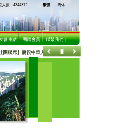
 : 4344372
繁體
簡体
友善連結
團體會員
聯繫我們
聯席】慶祝中華人民共和國成立75周年聯歡晚宴
關注香港