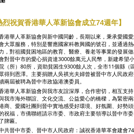
活動
熱烈祝賀香港華人革新協會成立74週年】
香港華人革新協會與新中國同齡，長期以來，秉承愛國愛
會大眾服務，特別是響應國家科教興國的號召，並通過熱
力，對祖國貧困地區的教育、醫療、養老等事業的發展做出
會對晉中市的愛心捐資達3000餘萬元人民幣，新建希望
院（所）80所，資助貧困生9300餘人次，全市11個縣
眾得到恩澤。主要捐贈人吳祺光夫婦曾被晉中市人民政府
續兩屆被聘為晉中市政協港澳委員。
香港華人革新協會與我市友誼深厚，合作密切，相互支持
與我市海外聯誼、文化交流、公益愛心的橋樑，為緊密兩
港商、愛國社團到晉中實地感受好環境、好氛圍、好勢頭
的祝福，市僑聯經請示市委、市政府主要領導以晉中市委
了牌匾。
中共晉中市委、晉中市人民政府：誠祝香港華革會建會7