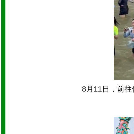
8月11日，前