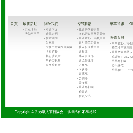
首頁
最新活動
關於我們
各部消息
華革通訊
傳
-
班組活動
-
本會簡介
-
社會事務委員會
-
活動室租用
-
會章大綱
-
文化康樂事務委員會
團體會員
-
會章細則
-
華革愛心工程委員會
-
架構圖
-
青年華革委員會
-
華革愛心工程有限公司
-
歷任主席團及顧問團
-
社區服務委員會
-
華革社區服務團 Chin
-
名譽首長
-
會員部
-
華革文康體藝促
-
執行委員會
-
地區事務部
-
卓師會 Percy Cl
-
常務委員會
-
會產管理部
-
華革粵劇團
-
監察委員會
-
財務部
-
姿采藝苑
-
內務部
-
華革獅子山下合
-
宣傳部
-
公關部
-
婦女部
-
華革粵劇團
-
秘書處
-
會員投稿
Copyright © 香港華人革新協會 版權所有 不得轉載