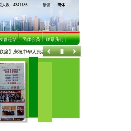
 : 4341186
繁體
簡体
友善连结
团体会员
联系我们
席】庆祝中华人民共和国成立75周年联欢晚宴
关注香港事务