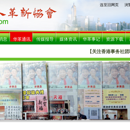
连至旧网页
浏覧人数
消息
华革通讯
传媒报导
媒体资讯
华革事记
资源下载
【关注香港事务社团联