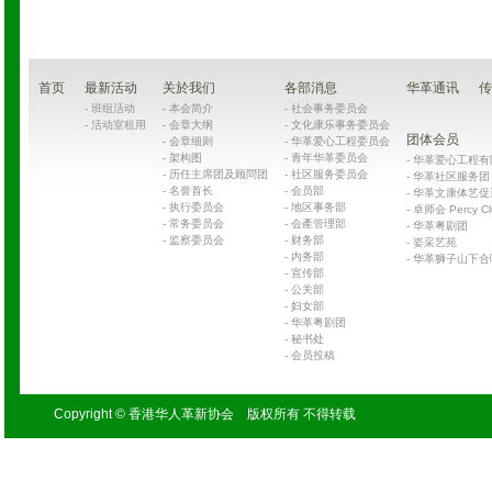
首页
最新活动
关於我们
各部消息
华革通讯
传
-
班组活动
-
本会简介
-
社会事务委员会
-
活动室租用
-
会章大纲
-
文化康乐事务委员会
团体会员
-
会章细则
-
华革爱心工程委员会
-
架构图
-
青年华革委员会
-
华革爱心工程有限公司
-
历任主席团及顾問团
-
社区服务委员会
-
华革社区服务团 Chin
-
名誉首长
-
会员部
-
华革文康体艺促
-
执行委员会
-
地区事务部
-
卓师会 Percy Cl
-
常务委员会
-
会產管理部
-
华革粤剧团
-
监察委员会
-
财务部
-
姿采艺苑
-
内务部
-
华革狮子山下合
-
宣传部
-
公关部
-
妇女部
-
华革粤剧团
-
秘书处
-
会员投稿
Copyright © 香港华人革新协会 版权所有 不得转载